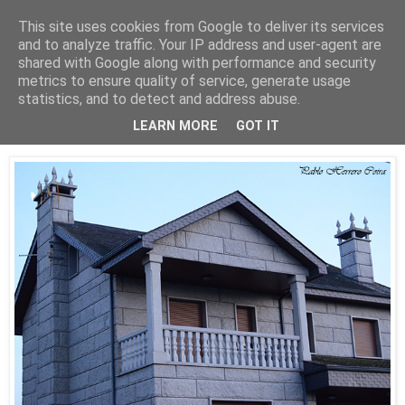
This site uses cookies from Google to deliver its services
Está de pinga
and to analyze traffic. Your IP address and user-agent are
shared with Google along with performance and security
metrics to ensure quality of service, generate usage
statistics, and to detect and address abuse.
14/11/21
Celeste
LEARN MORE
GOT IT