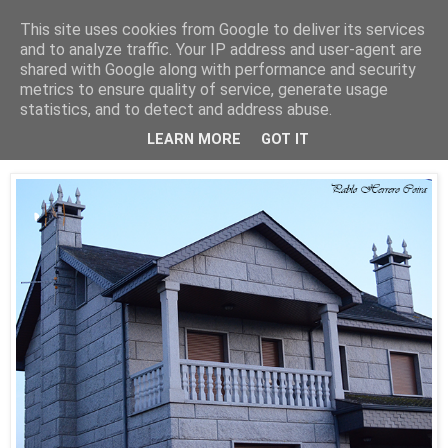
This site uses cookies from Google to deliver its services
Está de pinga
and to analyze traffic. Your IP address and user-agent are
shared with Google along with performance and security
metrics to ensure quality of service, generate usage
statistics, and to detect and address abuse.
14/11/21
Celeste
LEARN MORE
GOT IT