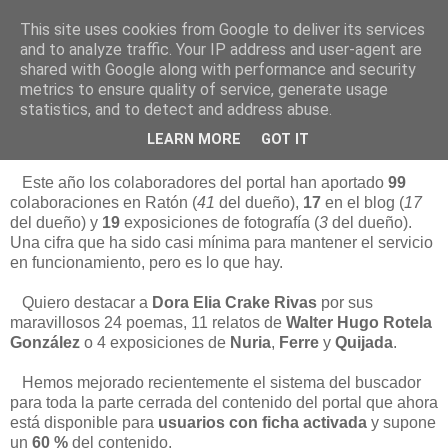
This site uses cookies from Google to deliver its services
Está de pinga
and to analyze traffic. Your IP address and user-agent are
shared with Google along with performance and security
metrics to ensure quality of service, generate usage
statistics, and to detect and address abuse.
1/1/23
Inventario 2022 (Adiós a Google)
LEARN MORE
GOT IT
Este año los colaboradores del portal han aportado
99
colaboraciones en Ratón (
41
del dueño),
17
en el blog (
17
del dueño) y
19
exposiciones de fotografía (
3
del dueño).
Una cifra que ha sido casi mínima para mantener el servicio
en funcionamiento, pero es lo que hay.
Quiero destacar a
Dora Elia Crake Rivas
por sus
maravillosos 24 poemas, 11 relatos de
Walter Hugo Rotela
González
o 4 exposiciones de
Nuria
,
Ferre
y
Quijada
.
Hemos mejorado recientemente el sistema del buscador
para toda la parte cerrada del contenido del portal que ahora
está disponible para
usuarios con ficha activada
y supone
un
60 %
del contenido.