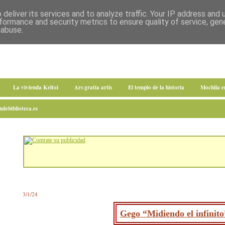
deliver its services and to analyze traffic. Your IP address and
formance and security metrics to ensure quality of service, ge
 abuse.
La vivienda Keltoi
Ars gratia artis
El templo de la historia
Mochila 
debiblioteca.es
3/1/24
Gego “Midiendo el infinito