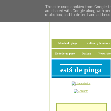
This site uses cookies from Google to 
are shared with Google along with per
statistics, and to detect and address
Mundo de pinga
De dioses y hombres
De todo un poco
Natura
Www.raton
está de pinga