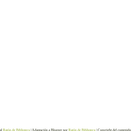
al
Ratón de Biblioteca
| Adaptación a Blogger por
Ratón de Biblioteca
| Copyright del contenid