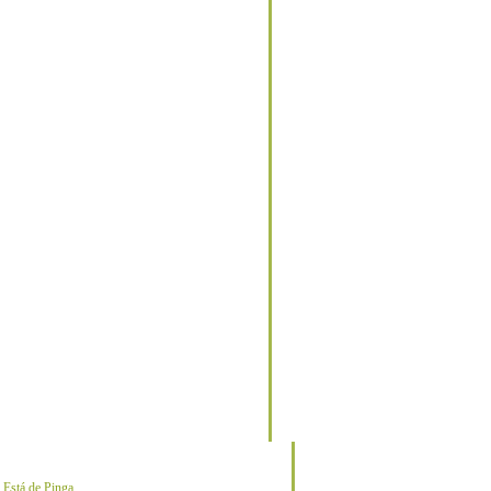
o
Está de Pinga