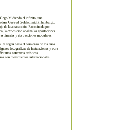
Gego Midiendo el infinito, una
enezolana Gertrud Goldschmidt (Hamburgo,
e de la abstracción. Patrocinada por
, la exposición analiza las aportaciones
ras lineales y abstracciones modulares.
0 y llegan hasta el comienzo de los años
mágenes fotográficas de instalaciones y obra
distintos contextos artísticos
turas con movimientos internacionales