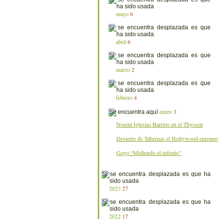
mayo
6
abril
6
marzo
2
febrero
4
enero
3
Noemi Iglesias Barrios en el Thyssen
Desierto de Tabernas el Hollywood europeo
Gego “Midiendo el infinito”
2023
27
2022
17