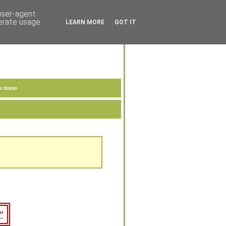
 user-agent
nerate usage
LEARN MORE
GOT IT
en mano
”