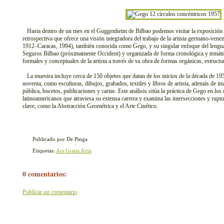
Hasta dentro de un mes en el Guggenheim de Bilbao podemos visitar la exposición 
retrospectiva que ofrece una visión integradora del trabajo de la artista germano-v
1912–Caracas, 1994), también conocida como Gego, y su singular enfoque del lenguaj
Seguros Bilbao (próximamente Occident) y organizada de forma cronológica y temática
formales y conceptuales de la artista a través de su obra de formas orgánicas, estructu
La muestra incluye cerca de 150 objetos que datan de los inicios de la década de 195
noventa, como esculturas, dibujos, grabados, textiles y libros de artista, además de i
pública, bocetos, publicaciones y cartas. Este análisis sitúa la práctica de Gego en los 
latinoamericanos que atraviesa su extensa carrera y examina las intersecciones y rup
clave, como la Abstracción Geométrica y el Arte Cinético.
Publicado por De Pinga
Etiquetas:
Ars Gratia Artis
0 comentarios:
Publicar un comentario