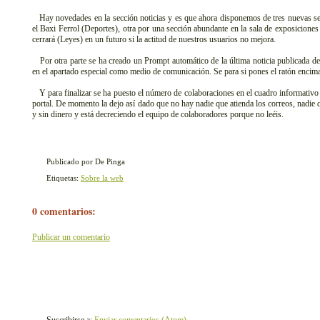
Hay novedades en la sección noticias y es que ahora disponemos de tres nuevas s
el Baxi Ferrol (Deportes), otra por una sección abundante en la sala de exposiciones
cerrará (Leyes) en un futuro si la actitud de nuestros usuarios no mejora.
Por otra parte se ha creado un Prompt automático de la última noticia publicada de
en el apartado especial como medio de comunicación. Se para si pones el ratón encima 
Y para finalizar se ha puesto el número de colaboraciones en el cuadro informativo 
portal. De momento la dejo así dado que no hay nadie que atienda los correos, nadi
y sin dinero y está decreciendo el equipo de colaboradores porque no leéis.
Publicado por De Pinga
Etiquetas:
Sobre la web
0 comentarios:
Publicar un comentario
Suscribirse a:
Enviar comentarios (Atom)