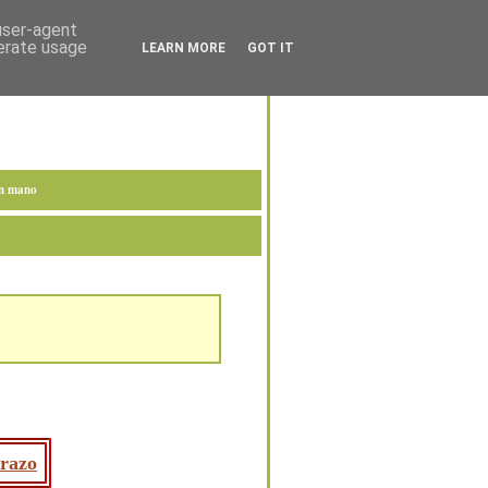
 user-agent
nerate usage
LEARN MORE
GOT IT
en mano
brazo