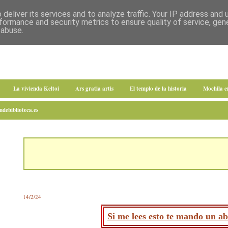
deliver its services and to analyze traffic. Your IP address and
formance and security metrics to ensure quality of service, ge
 abuse.
La vivienda Keltoi
Ars gratia artis
El templo de la historia
Mochila 
debiblioteca.es
14/2/24
Si me lees esto te mando un a