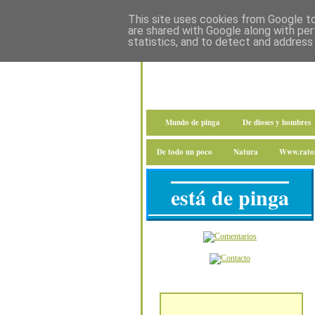
This site uses cookies from Google to 
are shared with Google along with per
statistics, and to detect and address
Mundo de pinga
De dioses y hombres
De todo un poco
Natura
Www.raton
está de pinga