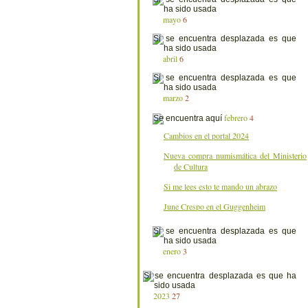
mayo
6
abril
6
marzo
2
febrero
4
Cambios en el portal 2024
Nueva compra numismática del Ministerio
de Cultura
Si me lees esto te mando un abrazo
June Crespo en el Guggenheim
enero
3
2023
27