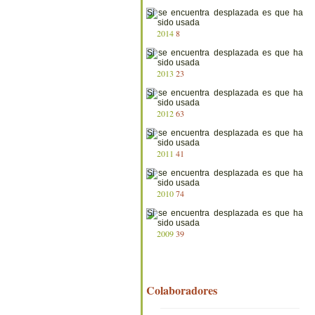
2014
8
2013
23
2012
63
2011
41
2010
74
2009
39
Colaboradores