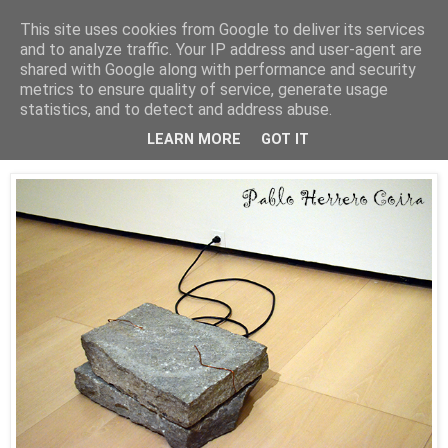
This site uses cookies from Google to deliver its services
Está de pinga
and to analyze traffic. Your IP address and user-agent are
shared with Google along with performance and security
metrics to ensure quality of service, generate usage
statistics, and to detect and address abuse.
30/3/24
Giovanni Anselmo en el Guggenheim
LEARN MORE
GOT IT