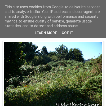
This site uses cookies from Google to deliver its services
Está de pinga
and to analyze traffic. Your IP address and user-agent are
shared with Google along with performance and security
metrics to ensure quality of service, generate usage
statistics, and to detect and address abuse.
5/8/24
Castro de Cervás (Ares)
LEARN MORE
GOT IT