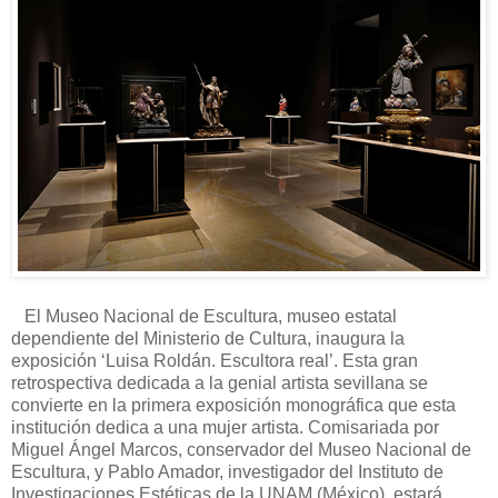
El Museo Nacional de Escultura, museo estatal
dependiente del Ministerio de Cultura, inaugura la
exposición ‘Luisa Roldán. Escultora real’. Esta gran
retrospectiva dedicada a la genial artista sevillana se
convierte en la primera exposición monográfica que esta
institución dedica a una mujer artista. Comisariada por
Miguel Ángel Marcos, conservador del Museo Nacional de
Escultura, y Pablo Amador, investigador del Instituto de
Investigaciones Estéticas de la UNAM (México), estará