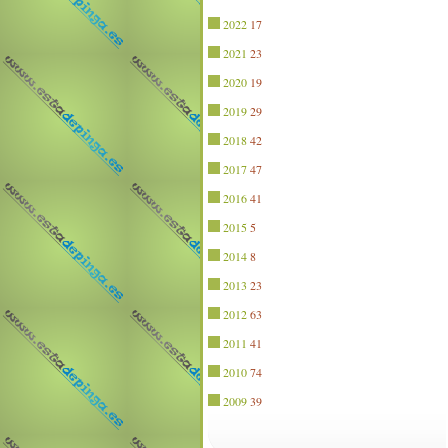
2022
17
2021
23
2020
19
2019
29
2018
42
2017
47
2016
41
2015
5
2014
8
2013
23
2012
63
2011
41
2010
74
2009
39