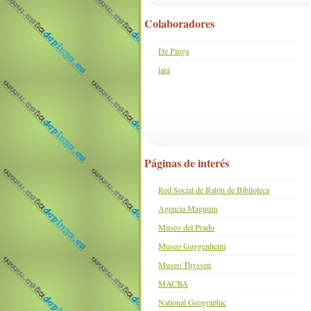
Colaboradores
De Pinga
lara
Páginas de interés
Red Social de Ratón de Biblioteca
Agencia Magnum
Museo del Prado
Museo Guggenheim
Museo Thyssen
MACBA
National Geographic