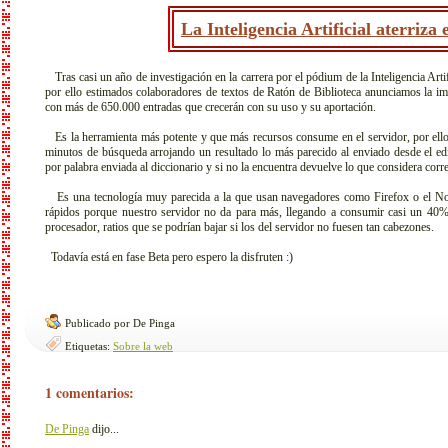
La Inteligencia Artificial aterriza
Tras casi un año de investigación en la carrera por el pódium de la Inteligencia Artifi
por ello estimados colaboradores de textos de Ratón de Biblioteca anunciamos la im
con más de 650.000 entradas que crecerán con su uso y su aportación.
Es la herramienta más potente y que más recursos consume en el servidor, por ello 
minutos de búsqueda arrojando un resultado lo más parecido al enviado desde el e
por palabra enviada al diccionario y si no la encuentra devuelve lo que considera corre
Es una tecnología muy parecida a la que usan navegadores como Firefox o el N
rápidos porque nuestro servidor no da para más, llegando a consumir casi un 40
procesador, ratios que se podrían bajar si los del servidor no fuesen tan cabezones.
Todavía está en fase Beta pero espero la disfruten :)
Publicado por De Pinga
Etiquetas:
Sobre la web
1 comentarios:
De Pinga
dijo...