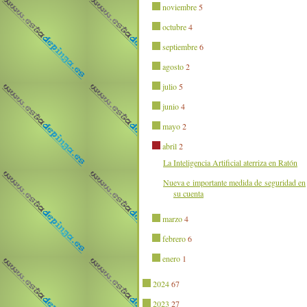
noviembre
5
octubre
4
septiembre
6
agosto
2
julio
5
junio
4
mayo
2
abril
2
La Inteligencia Artificial aterriza en Ratón
Nueva e importante medida de seguridad en
su cuenta
marzo
4
febrero
6
enero
1
2024
67
2023
27