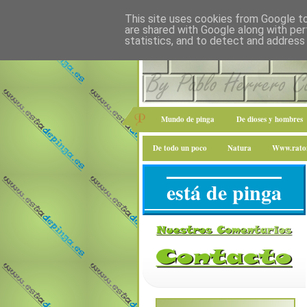
This site uses cookies from Google to 
are shared with Google along with per
statistics, and to detect and address
Mundo de pinga
De dioses y hombres
De todo un poco
Natura
Www.raton
está de pinga