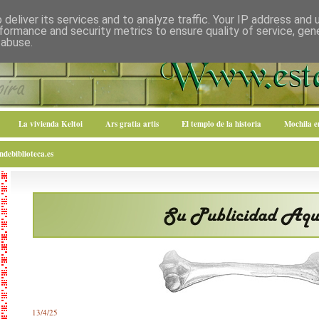
deliver its services and to analyze traffic. Your IP address and
formance and security metrics to ensure quality of service, ge
 abuse.
La vivienda Keltoi
Ars gratia artis
El templo de la historia
Mochila 
debiblioteca.es
13/4/25