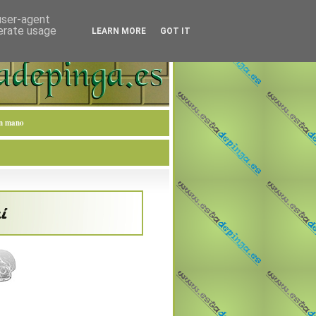
 user-agent
nerate usage
LEARN MORE
GOT IT
en mano