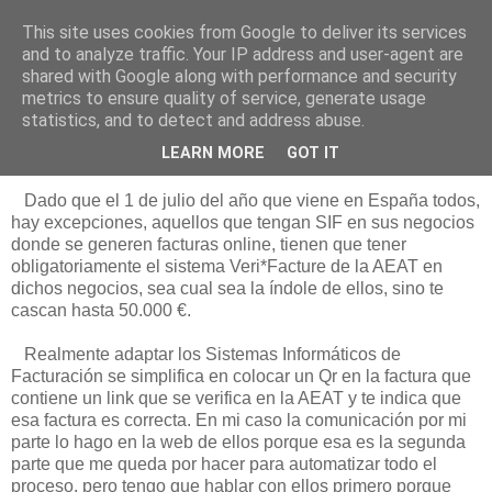
This site uses cookies from Google to deliver its services
Está de pinga
and to analyze traffic. Your IP address and user-agent are
shared with Google along with performance and security
metrics to ensure quality of service, generate usage
statistics, and to detect and address abuse.
20/11/25
Veri*Facture en Ratón de Biblioteca
LEARN MORE
GOT IT
Dado que el 1 de julio del año que viene en España todos,
hay excepciones, aquellos que tengan SIF en sus negocios
donde se generen facturas online, tienen que tener
obligatoriamente el sistema Veri*Facture de la AEAT en
dichos negocios, sea cual sea la índole de ellos, sino te
cascan hasta 50.000 €.
Realmente adaptar los Sistemas Informáticos de
Facturación se simplifica en colocar un Qr en la factura que
contiene un link que se verifica en la AEAT y te indica que
esa factura es correcta. En mi caso la comunicación por mi
parte lo hago en la web de ellos porque esa es la segunda
parte que me queda por hacer para automatizar todo el
proceso, pero tengo que hablar con ellos primero porque