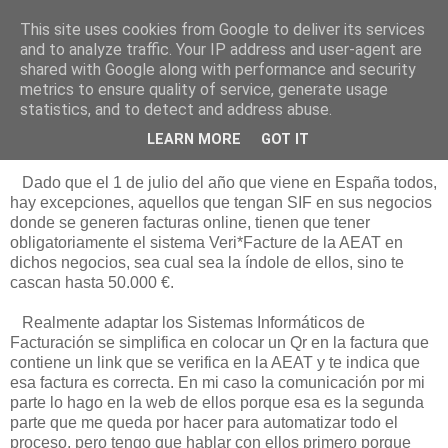
This site uses cookies from Google to deliver its services
Está de pinga
and to analyze traffic. Your IP address and user-agent are
shared with Google along with performance and security
metrics to ensure quality of service, generate usage
statistics, and to detect and address abuse.
20/11/25
Veri*Facture en Ratón de Biblioteca
LEARN MORE
GOT IT
Dado que el 1 de julio del año que viene en España todos,
hay excepciones, aquellos que tengan SIF en sus negocios
donde se generen facturas online, tienen que tener
obligatoriamente el sistema Veri*Facture de la AEAT en
dichos negocios, sea cual sea la índole de ellos, sino te
cascan hasta 50.000 €.
Realmente adaptar los Sistemas Informáticos de
Facturación se simplifica en colocar un Qr en la factura que
contiene un link que se verifica en la AEAT y te indica que
esa factura es correcta. En mi caso la comunicación por mi
parte lo hago en la web de ellos porque esa es la segunda
parte que me queda por hacer para automatizar todo el
proceso, pero tengo que hablar con ellos primero porque