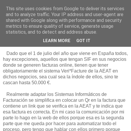
This site uses cookies from Google to deliver its services
Está de pinga
and to analyze traffic. Your IP address and user-agent are
shared with Google along with performance and security
metrics to ensure quality of service, generate usage
statistics, and to detect and address abuse.
20/11/25
Veri*Facture en Ratón de Biblioteca
LEARN MORE
GOT IT
Dado que el 1 de julio del año que viene en España todos,
hay excepciones, aquellos que tengan SIF en sus negocios
donde se generen facturas online, tienen que tener
obligatoriamente el sistema Veri*Facture de la AEAT en
dichos negocios, sea cual sea la índole de ellos, sino te
cascan hasta 50.000 €.
Realmente adaptar los Sistemas Informáticos de
Facturación se simplifica en colocar un Qr en la factura que
contiene un link que se verifica en la AEAT y te indica que
esa factura es correcta. En mi caso la comunicación por mi
parte lo hago en la web de ellos porque esa es la segunda
parte que me queda por hacer para automatizar todo el
proceso, pero tengo que hablar con ellos primero porque