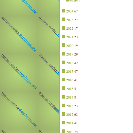
enero
1
2024
67
2023
27
2022
17
2021
23
2020
19
2019
29
2018
42
2017
47
2016
41
2015
5
2014
8
2013
23
2012
63
2011
41
2010
74