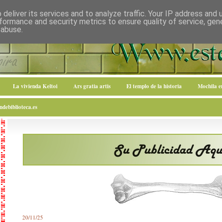
deliver its services and to analyze traffic. Your IP address and
formance and security metrics to ensure quality of service, ge
 abuse.
La vivienda Keltoi
Ars gratia artis
El templo de la historia
Mochila 
debiblioteca.es
20/11/25