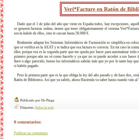
Veri*Facture en Ratón de Bibli
Dado que el 1 de julio del año que viene en España todos, hay excepciones, aquel
se generen facturas online, tienen que tener obligatoriamente el sistema Veri*Factu
sea la índole de ellos, sino te cascan hasta 50.000 €.
Realmente adaptar los Sistemas Informáticos de Facturación se simplifica en coloca
que se verifica en la AEAT y te indica que esa factura es correcta. En mi caso la com
ellos porque esa es la segunda parte que me queda por hacer para automatizar todo e
primero porque aún no sé como hacerlo y ya que no se puede acceder a sus bases d
llave o algo parecido, bueno los informáticos sabrán más que yo por lo tanto hay que 
si habéis pagado.
Pero la primera parte que es la que obliga la ley del año pasado y de hace dos, está
Ratón de Biblioteca. Así que ya sabéis, ahora Hacienda va saber hasta cuando vais a
Publicado por De Pinga
Etiquetas:
Sobre la web
0 comentarios:
Publicar un comentario