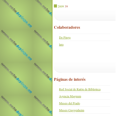
2009
39
Colaboradores
De Pinga
lara
Páginas de interés
Red Social de Ratón de Biblioteca
Agencia Magnum
Museo del Prado
Museo Guggenheim