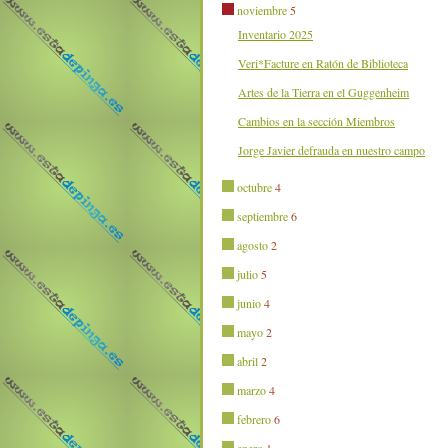
noviembre
5
Inventario 2025
Veri*Facture en Ratón de Biblioteca
Artes de la Tierra en el Guggenheim
Cambios en la sección Miembros
Jorge Javier defrauda en nuestro campo
octubre
4
septiembre
6
agosto
2
julio
5
junio
4
mayo
2
abril
2
marzo
4
febrero
6