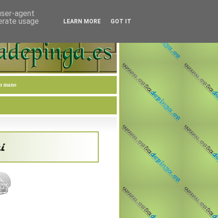
 user-agent
nerate usage
LEARN MORE
GOT IT
en mano