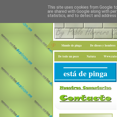
This site uses cookies from Google to 
are shared with Google along with per
statistics, and to detect and address
Mundo de pinga
De dioses y hombres
De todo un poco
Natura
Www.raton
está de pinga