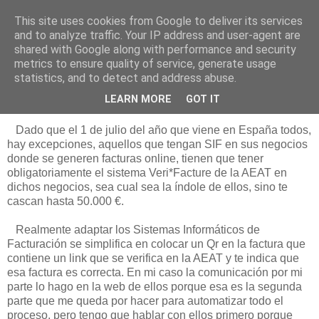
This site uses cookies from Google to deliver its services
Está de pinga
and to analyze traffic. Your IP address and user-agent are
shared with Google along with performance and security
metrics to ensure quality of service, generate usage
statistics, and to detect and address abuse.
20/11/25
Veri*Facture en Ratón de Biblioteca
LEARN MORE
GOT IT
Dado que el 1 de julio del año que viene en España todos,
hay excepciones, aquellos que tengan SIF en sus negocios
donde se generen facturas online, tienen que tener
obligatoriamente el sistema Veri*Facture de la AEAT en
dichos negocios, sea cual sea la índole de ellos, sino te
cascan hasta 50.000 €.
Realmente adaptar los Sistemas Informáticos de
Facturación se simplifica en colocar un Qr en la factura que
contiene un link que se verifica en la AEAT y te indica que
esa factura es correcta. En mi caso la comunicación por mi
parte lo hago en la web de ellos porque esa es la segunda
parte que me queda por hacer para automatizar todo el
proceso, pero tengo que hablar con ellos primero porque