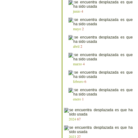
junio
4
mayo
2
abril
2
marzo
4
febrero
6
enero
1
2024
67
2023
27