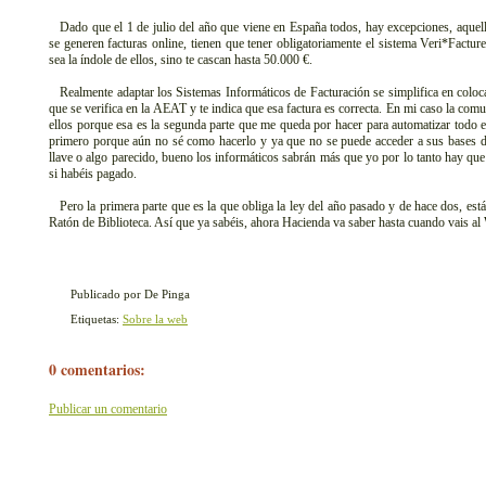
Dado que el 1 de julio del año que viene en España todos, hay excepciones, aquel
se generen facturas online, tienen que tener obligatoriamente el sistema Veri*Factu
sea la índole de ellos, sino te cascan hasta 50.000 €.
Realmente adaptar los Sistemas Informáticos de Facturación se simplifica en coloca
que se verifica en la AEAT y te indica que esa factura es correcta. En mi caso la com
ellos porque esa es la segunda parte que me queda por hacer para automatizar todo e
primero porque aún no sé como hacerlo y ya que no se puede acceder a sus bases d
llave o algo parecido, bueno los informáticos sabrán más que yo por lo tanto hay que 
si habéis pagado.
Pero la primera parte que es la que obliga la ley del año pasado y de hace dos, está
Ratón de Biblioteca. Así que ya sabéis, ahora Hacienda va saber hasta cuando vais a
Publicado por De Pinga
Etiquetas:
Sobre la web
0 comentarios:
Publicar un comentario