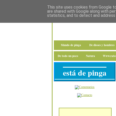
This site uses cookies from Google to 
are shared with Google along with per
statistics, and to detect and address
Mundo de pinga
De dioses y hombres
De todo un poco
Natura
Www.raton
está de pinga