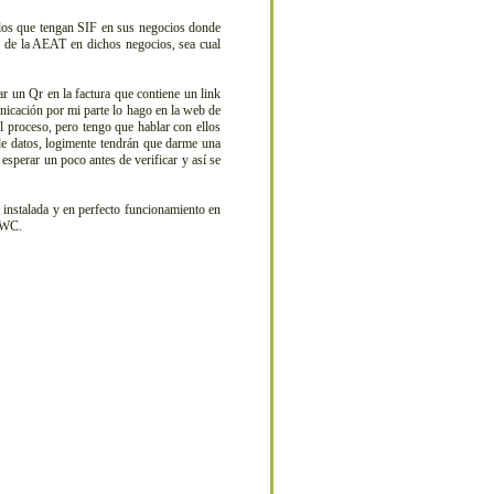
los que tengan SIF en sus negocios donde
re de la AEAT en dichos negocios, sea cual
r un Qr en la factura que contiene un link
unicación por mi parte lo hago en la web de
l proceso, pero tengo que hablar con ellos
e datos, logimente tendrán que darme una
esperar un poco antes de verificar y así se
 instalada y en perfecto funcionamiento en
l WC.