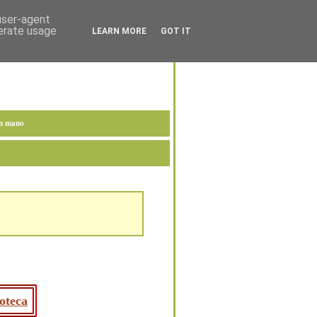
 user-agent
nerate usage
LEARN MORE
GOT IT
en mano
oteca