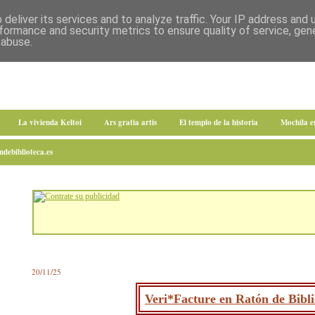
deliver its services and to analyze traffic. Your IP address and
formance and security metrics to ensure quality of service, ge
 abuse.
La vivienda Keltoi
Ars gratia artis
El templo de la historia
Mochila 
debiblioteca.es
20/11/25
Veri*Facture en Ratón de Bibli