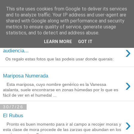
This site uses cookies from Google to deliver its services
Está de pinga
and to analyze traffic. Your IP address and user-agent are
shared with Google along with performance and security
metrics to ensure quality of service, generate usage
statistics, and to detect and address abuse.
3/8/26
LEARN MORE
GOT IT
Agradecimientos a Ares por su
›
audiencia...
Os regalo estas fotos que las podeis usar donde querais:
Mariposa Numerada
›
Esta mariposa, cuyo nombre genérico es la Vanessa
atalanta, suele encontrarse en zonas húmedas por lo que es
fácil de ver en el humedal ...
30/7/26
El Rubus
›
Pronto es buen momento para ir al campo a recojer moras y
esta clase de mora procede de las zarzas que abundan en los