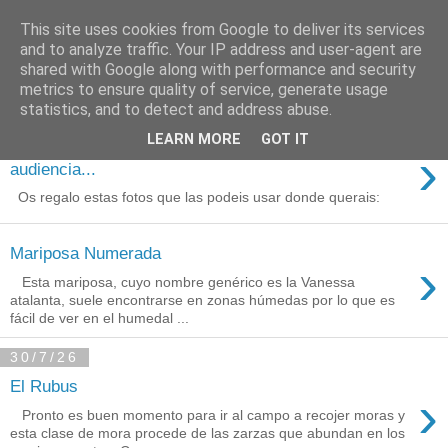
This site uses cookies from Google to deliver its services
Está de pinga
and to analyze traffic. Your IP address and user-agent are
shared with Google along with performance and security
metrics to ensure quality of service, generate usage
statistics, and to detect and address abuse.
3/8/26
LEARN MORE
GOT IT
Agradecimientos a Ares por su
›
audiencia...
Os regalo estas fotos que las podeis usar donde querais:
Mariposa Numerada
›
Esta mariposa, cuyo nombre genérico es la Vanessa
atalanta, suele encontrarse en zonas húmedas por lo que es
fácil de ver en el humedal ...
30/7/26
El Rubus
›
Pronto es buen momento para ir al campo a recojer moras y
esta clase de mora procede de las zarzas que abundan en los