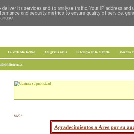
deliver its services and to analyze traffic. Your IP address and
formance and security metrics to ensure quality of service, ge
 abuse.
La vivienda Keltoi
Ars gratia artis
El templo de la historia
Mochila 
debiblioteca.es
3/8/26
Agradecimientos a Ares por su aud