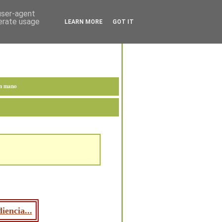
 user-agent
nerate usage
LEARN MORE
GOT IT
en mano
iencia...