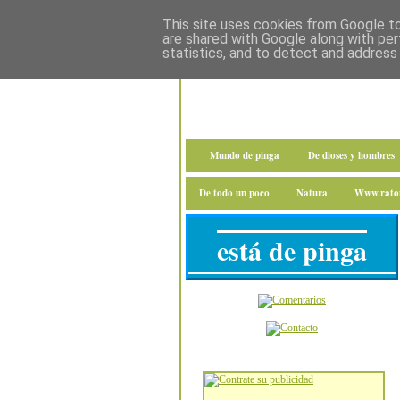
This site uses cookies from Google to 
are shared with Google along with per
statistics, and to detect and address
Mundo de pinga
De dioses y hombres
De todo un poco
Natura
Www.raton
está de pinga