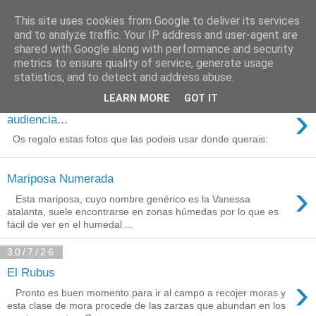
This site uses cookies from Google to deliver its services
Está de pinga
and to analyze traffic. Your IP address and user-agent are
shared with Google along with performance and security
metrics to ensure quality of service, generate usage
statistics, and to detect and address abuse.
3/8/26
LEARN MORE
GOT IT
Agradecimientos a Ares por su
›
audiencia...
Os regalo estas fotos que las podeis usar donde querais:
Mariposa Numerada
›
Esta mariposa, cuyo nombre genérico es la Vanessa
atalanta, suele encontrarse en zonas húmedas por lo que es
fácil de ver en el humedal ...
30/7/26
El Rubus
›
Pronto es buen momento para ir al campo a recojer moras y
esta clase de mora procede de las zarzas que abundan en los