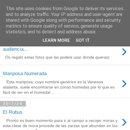
This site uses cookies from Google to deliver its services
Está de pinga
and to analyze traffic. Your IP address and user-agent are
shared with Google along with performance and security
metrics to ensure quality of service, generate usage
statistics, and to detect and address abuse.
3/8/26
LEARN MORE
GOT IT
Agradecimientos a Ares por su
›
audiencia...
Os regalo estas fotos que las podeis usar donde querais:
Mariposa Numerada
›
Esta mariposa, cuyo nombre genérico es la Vanessa
atalanta, suele encontrarse en zonas húmedas por lo que es
fácil de ver en el humedal ...
30/7/26
El Rubus
›
Pronto es buen momento para ir al campo a recojer moras y
esta clase de mora procede de las zarzas que abundan en los