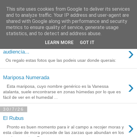
This site uses cookies from Google to deliver its services
Está de pinga
and to analyze traffic. Your IP address and user-agent are
shared with Google along with performance and security
metrics to ensure quality of service, generate usage
statistics, and to detect and address abuse.
3/8/26
LEARN MORE
GOT IT
Agradecimientos a Ares por su
›
audiencia...
Os regalo estas fotos que las podeis usar donde querais:
Mariposa Numerada
›
Esta mariposa, cuyo nombre genérico es la Vanessa
atalanta, suele encontrarse en zonas húmedas por lo que es
fácil de ver en el humedal ...
30/7/26
El Rubus
›
Pronto es buen momento para ir al campo a recojer moras y
esta clase de mora procede de las zarzas que abundan en los