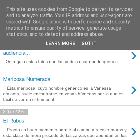
This site uses cookies from Google to deliver its services
Está de pinga
and to analyze traffic. Your IP address and user-agent are
shared with Google along with performance and security
metrics to ensure quality of service, generate usage
statistics, and to detect and address abuse.
3/8/26
LEARN MORE
GOT IT
Agradecimientos a Ares por su
›
audiencia...
Os regalo estas fotos que las podeis usar donde querais:
Mariposa Numerada
›
Esta mariposa, cuyo nombre genérico es la Vanessa
atalanta, suele encontrarse en zonas húmedas por lo que es
fácil de ver en el humedal ...
30/7/26
El Rubus
›
Pronto es buen momento para ir al campo a recojer moras y
esta clase de mora procede de las zarzas que abundan en los