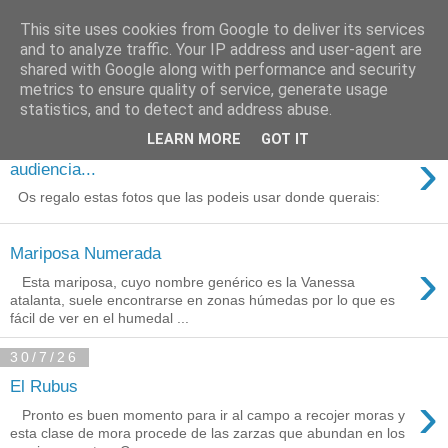
This site uses cookies from Google to deliver its services
Está de pinga
and to analyze traffic. Your IP address and user-agent are
shared with Google along with performance and security
metrics to ensure quality of service, generate usage
statistics, and to detect and address abuse.
3/8/26
LEARN MORE
GOT IT
Agradecimientos a Ares por su
›
audiencia...
Os regalo estas fotos que las podeis usar donde querais:
Mariposa Numerada
›
Esta mariposa, cuyo nombre genérico es la Vanessa
atalanta, suele encontrarse en zonas húmedas por lo que es
fácil de ver en el humedal ...
30/7/26
El Rubus
›
Pronto es buen momento para ir al campo a recojer moras y
esta clase de mora procede de las zarzas que abundan en los