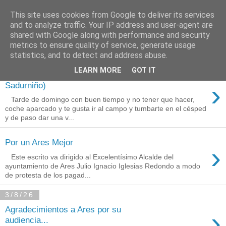
This site uses cookies from Google to deliver its services
Está de pinga
and to analyze traffic. Your IP address and user-agent are
shared with Google along with performance and security
metrics to ensure quality of service, generate usage
statistics, and to detect and address abuse.
10/8/26
LEARN MORE
GOT IT
A Fraga Máxica (San
›
Sadurniño)
Tarde de domingo con buen tiempo y no tener que hacer,
coche aparcado y te gusta ir al campo y tumbarte en el césped
y de paso dar una v...
Por un Ares Mejor
›
Este escrito va dirigido al Excelentísimo Alcalde del
ayuntamiento de Ares Julio Ignacio Iglesias Redondo a modo
de protesta de los pagad...
3/8/26
Agradecimientos a Ares por su
›
audiencia...