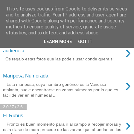
This site uses cookies from Google to deliver its services
Está de pinga
and to analyze traffic. Your IP address and user-agent are
shared with Google along with performance and security
metrics to ensure quality of service, generate usage
statistics, and to detect and address abuse.
3/8/26
LEARN MORE
GOT IT
Agradecimientos a Ares por su
›
audiencia...
Os regalo estas fotos que las podeis usar donde querais:
Mariposa Numerada
›
Esta mariposa, cuyo nombre genérico es la Vanessa
atalanta, suele encontrarse en zonas húmedas por lo que es
fácil de ver en el humedal ...
30/7/26
El Rubus
›
Pronto es buen momento para ir al campo a recojer moras y
esta clase de mora procede de las zarzas que abundan en los