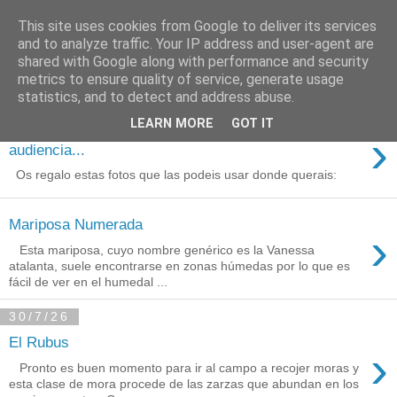
This site uses cookies from Google to deliver its services
Está de pinga
and to analyze traffic. Your IP address and user-agent are
shared with Google along with performance and security
metrics to ensure quality of service, generate usage
statistics, and to detect and address abuse.
3/8/26
LEARN MORE
GOT IT
Agradecimientos a Ares por su
›
audiencia...
Os regalo estas fotos que las podeis usar donde querais:
Mariposa Numerada
›
Esta mariposa, cuyo nombre genérico es la Vanessa
atalanta, suele encontrarse en zonas húmedas por lo que es
fácil de ver en el humedal ...
30/7/26
El Rubus
›
Pronto es buen momento para ir al campo a recojer moras y
esta clase de mora procede de las zarzas que abundan en los