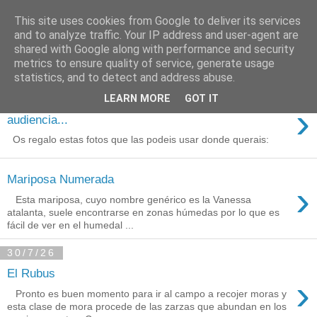
This site uses cookies from Google to deliver its services
Está de pinga
and to analyze traffic. Your IP address and user-agent are
shared with Google along with performance and security
metrics to ensure quality of service, generate usage
statistics, and to detect and address abuse.
3/8/26
LEARN MORE
GOT IT
Agradecimientos a Ares por su
›
audiencia...
Os regalo estas fotos que las podeis usar donde querais:
Mariposa Numerada
›
Esta mariposa, cuyo nombre genérico es la Vanessa
atalanta, suele encontrarse en zonas húmedas por lo que es
fácil de ver en el humedal ...
30/7/26
El Rubus
›
Pronto es buen momento para ir al campo a recojer moras y
esta clase de mora procede de las zarzas que abundan en los