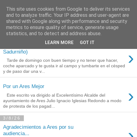
This site uses cookies from Google to deliver its services
Está de pinga
and to analyze traffic. Your IP address and user-agent are
shared with Google along with performance and security
metrics to ensure quality of service, generate usage
statistics, and to detect and address abuse.
10/8/26
LEARN MORE
GOT IT
A Fraga Máxica (San
›
Sadurniño)
Tarde de domingo con buen tiempo y no tener que hacer,
coche aparcado y te gusta ir al campo y tumbarte en el césped
y de paso dar una v...
Por un Ares Mejor
›
Este escrito va dirigido al Excelentísimo Alcalde del
ayuntamiento de Ares Julio Ignacio Iglesias Redondo a modo
de protesta de los pagad...
3/8/26
Agradecimientos a Ares por su
›
audiencia...