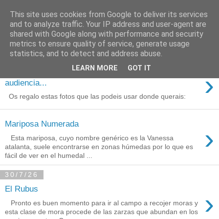
This site uses cookies from Google to deliver its services
Está de pinga
and to analyze traffic. Your IP address and user-agent are
shared with Google along with performance and security
metrics to ensure quality of service, generate usage
statistics, and to detect and address abuse.
3/8/26
LEARN MORE
GOT IT
Agradecimientos a Ares por su
›
audiencia...
Os regalo estas fotos que las podeis usar donde querais:
Mariposa Numerada
›
Esta mariposa, cuyo nombre genérico es la Vanessa
atalanta, suele encontrarse en zonas húmedas por lo que es
fácil de ver en el humedal ...
30/7/26
El Rubus
›
Pronto es buen momento para ir al campo a recojer moras y
esta clase de mora procede de las zarzas que abundan en los