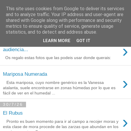
This site uses cookies from Google to deliver its services
Está de pinga
and to analyze traffic. Your IP address and user-agent are
shared with Google along with performance and security
metrics to ensure quality of service, generate usage
statistics, and to detect and address abuse.
3/8/26
LEARN MORE
GOT IT
Agradecimientos a Ares por su
›
audiencia...
Os regalo estas fotos que las podeis usar donde querais:
Mariposa Numerada
›
Esta mariposa, cuyo nombre genérico es la Vanessa
atalanta, suele encontrarse en zonas húmedas por lo que es
fácil de ver en el humedal ...
30/7/26
El Rubus
›
Pronto es buen momento para ir al campo a recojer moras y
esta clase de mora procede de las zarzas que abundan en los