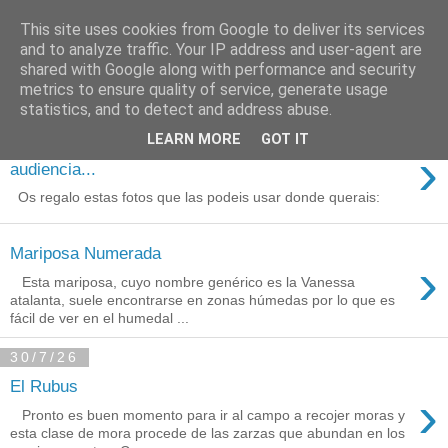
This site uses cookies from Google to deliver its services
Está de pinga
and to analyze traffic. Your IP address and user-agent are
shared with Google along with performance and security
metrics to ensure quality of service, generate usage
statistics, and to detect and address abuse.
3/8/26
LEARN MORE
GOT IT
Agradecimientos a Ares por su
›
audiencia...
Os regalo estas fotos que las podeis usar donde querais:
Mariposa Numerada
›
Esta mariposa, cuyo nombre genérico es la Vanessa
atalanta, suele encontrarse en zonas húmedas por lo que es
fácil de ver en el humedal ...
30/7/26
El Rubus
›
Pronto es buen momento para ir al campo a recojer moras y
esta clase de mora procede de las zarzas que abundan en los