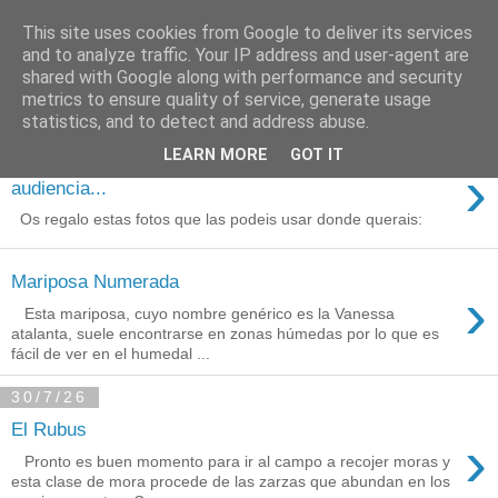
This site uses cookies from Google to deliver its services
Está de pinga
and to analyze traffic. Your IP address and user-agent are
shared with Google along with performance and security
metrics to ensure quality of service, generate usage
statistics, and to detect and address abuse.
3/8/26
LEARN MORE
GOT IT
Agradecimientos a Ares por su
›
audiencia...
Os regalo estas fotos que las podeis usar donde querais:
Mariposa Numerada
›
Esta mariposa, cuyo nombre genérico es la Vanessa
atalanta, suele encontrarse en zonas húmedas por lo que es
fácil de ver en el humedal ...
30/7/26
El Rubus
›
Pronto es buen momento para ir al campo a recojer moras y
esta clase de mora procede de las zarzas que abundan en los