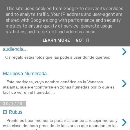
This site uses cookies from Google to deliver its services
Está de pinga
and to analyze traffic. Your IP address and user-agent are
shared with Google along with performance and security
metrics to ensure quality of service, generate usage
statistics, and to detect and address abuse.
3/8/26
LEARN MORE
GOT IT
Agradecimientos a Ares por su
›
audiencia...
Os regalo estas fotos que las podeis usar donde querais:
Mariposa Numerada
›
Esta mariposa, cuyo nombre genérico es la Vanessa
atalanta, suele encontrarse en zonas húmedas por lo que es
fácil de ver en el humedal ...
30/7/26
El Rubus
›
Pronto es buen momento para ir al campo a recojer moras y
esta clase de mora procede de las zarzas que abundan en los