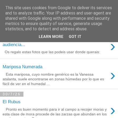
This site uses cookies from Google to deliver its services
Está de pinga
and to analyze traffic. Your IP address and user-agent are
shared with Google along with performance and security
metrics to ensure quality of service, generate usage
statistics, and to detect and address abuse.
3/8/26
LEARN MORE
GOT IT
Agradecimientos a Ares por su
›
audiencia...
Os regalo estas fotos que las podeis usar donde querais:
Mariposa Numerada
›
Esta mariposa, cuyo nombre genérico es la Vanessa
atalanta, suele encontrarse en zonas húmedas por lo que es
fácil de ver en el humedal ...
30/7/26
El Rubus
›
Pronto es buen momento para ir al campo a recojer moras y
esta clase de mora procede de las zarzas que abundan en los