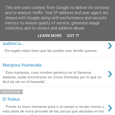
This site uses cookies from Google to deliver its services
Está de pinga
and to analyze traffic. Your IP address and user-agent are
shared with Google along with performance and security
metrics to ensure quality of service, generate usage
statistics, and to detect and address abuse.
3/8/26
LEARN MORE
GOT IT
Agradecimientos a Ares por su
›
audiencia...
Os regalo estas fotos que las podeis usar donde querais:
Mariposa Numerada
›
Esta mariposa, cuyo nombre genérico es la Vanessa
atalanta, suele encontrarse en zonas húmedas por lo que es
fácil de ver en el humedal ...
30/7/26
El Rubus
›
Pronto es buen momento para ir al campo a recojer moras y
esta clase de mora procede de las zarzas que abundan en los