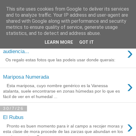
This site uses cookies from Google to deliver its services
Está de pinga
and to analyze traffic. Your IP address and user-agent are
shared with Google along with performance and security
metrics to ensure quality of service, generate usage
statistics, and to detect and address abuse.
3/8/26
LEARN MORE
GOT IT
Agradecimientos a Ares por su
›
audiencia...
Os regalo estas fotos que las podeis usar donde querais:
Mariposa Numerada
›
Esta mariposa, cuyo nombre genérico es la Vanessa
atalanta, suele encontrarse en zonas húmedas por lo que es
fácil de ver en el humedal ...
30/7/26
El Rubus
›
Pronto es buen momento para ir al campo a recojer moras y
esta clase de mora procede de las zarzas que abundan en los