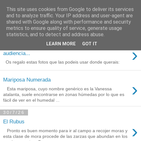
This site uses cookies from Google to deliver its services
Está de pinga
and to analyze traffic. Your IP address and user-agent are
shared with Google along with performance and security
metrics to ensure quality of service, generate usage
statistics, and to detect and address abuse.
3/8/26
LEARN MORE
GOT IT
Agradecimientos a Ares por su
›
audiencia...
Os regalo estas fotos que las podeis usar donde querais:
Mariposa Numerada
›
Esta mariposa, cuyo nombre genérico es la Vanessa
atalanta, suele encontrarse en zonas húmedas por lo que es
fácil de ver en el humedal ...
30/7/26
El Rubus
›
Pronto es buen momento para ir al campo a recojer moras y
esta clase de mora procede de las zarzas que abundan en los