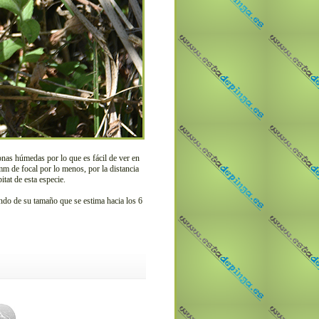
nas húmedas por lo que es fácil de ver en
mm de focal por lo menos, por la distancia
tat de esta especie.
endo de su tamaño que se estima hacia los 6