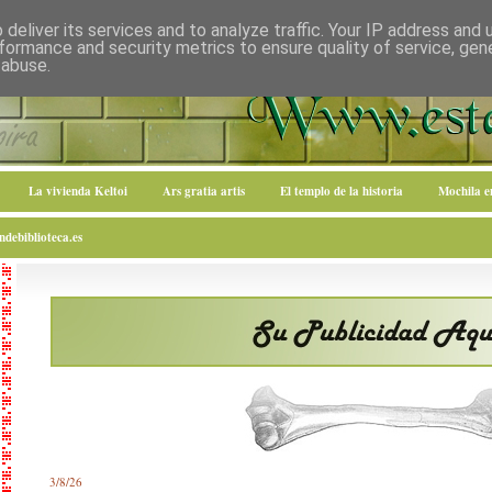
deliver its services and to analyze traffic. Your IP address and
formance and security metrics to ensure quality of service, ge
 abuse.
La vivienda Keltoi
Ars gratia artis
El templo de la historia
Mochila 
debiblioteca.es
3/8/26