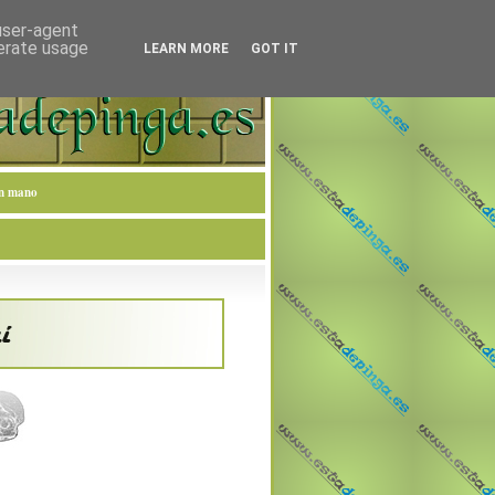
 user-agent
nerate usage
LEARN MORE
GOT IT
en mano