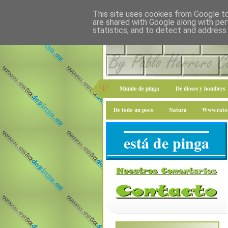
This site uses cookies from Google to 
are shared with Google along with per
statistics, and to detect and address
Mundo de pinga
De dioses y hombres
De todo un poco
Natura
Www.raton
está de pinga