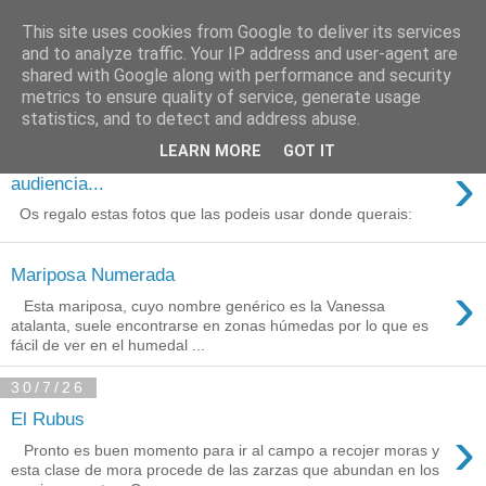
This site uses cookies from Google to deliver its services
Está de pinga
and to analyze traffic. Your IP address and user-agent are
shared with Google along with performance and security
metrics to ensure quality of service, generate usage
statistics, and to detect and address abuse.
3/8/26
LEARN MORE
GOT IT
Agradecimientos a Ares por su
›
audiencia...
Os regalo estas fotos que las podeis usar donde querais:
Mariposa Numerada
›
Esta mariposa, cuyo nombre genérico es la Vanessa
atalanta, suele encontrarse en zonas húmedas por lo que es
fácil de ver en el humedal ...
30/7/26
El Rubus
›
Pronto es buen momento para ir al campo a recojer moras y
esta clase de mora procede de las zarzas que abundan en los