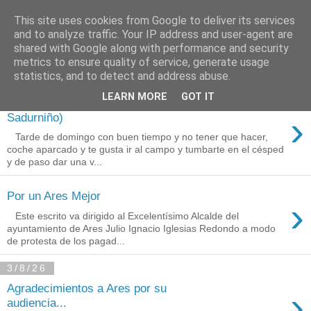
This site uses cookies from Google to deliver its services
Está de pinga
and to analyze traffic. Your IP address and user-agent are
shared with Google along with performance and security
metrics to ensure quality of service, generate usage
statistics, and to detect and address abuse.
10/8/26
LEARN MORE
GOT IT
A Fraga Máxica (San
›
Sadurniño)
Tarde de domingo con buen tiempo y no tener que hacer,
coche aparcado y te gusta ir al campo y tumbarte en el césped
y de paso dar una v...
Por un Ares Mejor
›
Este escrito va dirigido al Excelentísimo Alcalde del
ayuntamiento de Ares Julio Ignacio Iglesias Redondo a modo
de protesta de los pagad...
3/8/26
Agradecimientos a Ares por su
›
audiencia...