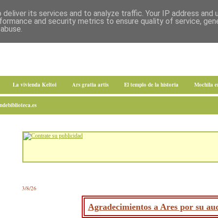
deliver its services and to analyze traffic. Your IP address and
formance and security metrics to ensure quality of service, ge
 abuse.
La vivienda Keltoi
Ars gratia artis
El templo de la historia
Mochila 
debiblioteca.es
3/8/26
Agradecimientos a Ares por su aud