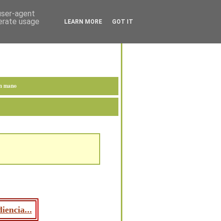
 user-agent
nerate usage
LEARN MORE
GOT IT
en mano
iencia...