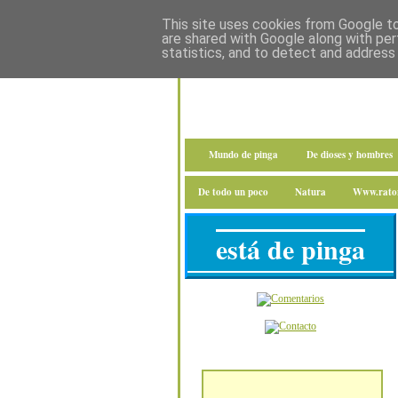
This site uses cookies from Google to 
are shared with Google along with per
statistics, and to detect and address
Mundo de pinga
De dioses y hombres
De todo un poco
Natura
Www.raton
está de pinga