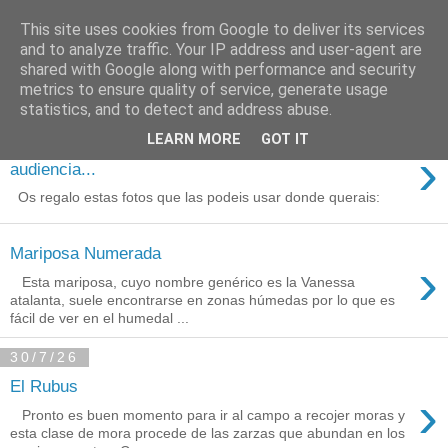
This site uses cookies from Google to deliver its services
Está de pinga
and to analyze traffic. Your IP address and user-agent are
shared with Google along with performance and security
metrics to ensure quality of service, generate usage
statistics, and to detect and address abuse.
3/8/26
LEARN MORE
GOT IT
Agradecimientos a Ares por su
›
audiencia...
Os regalo estas fotos que las podeis usar donde querais:
Mariposa Numerada
›
Esta mariposa, cuyo nombre genérico es la Vanessa
atalanta, suele encontrarse en zonas húmedas por lo que es
fácil de ver en el humedal ...
30/7/26
El Rubus
›
Pronto es buen momento para ir al campo a recojer moras y
esta clase de mora procede de las zarzas que abundan en los