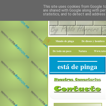
This site uses cookies from Google to 
are shared with Google along with per
statistics, and to detect and address
Mundo de pinga
De dioses y hombres
De todo un poco
Natura
Www.raton
está de pinga