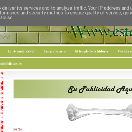
deliver its services and to analyze traffic. Your IP address and
formance and security metrics to ensure quality of service, ge
 abuse.
La vivienda Keltoi
Ars gratia artis
El templo de la historia
Mochila 
debiblioteca.es
3/8/26