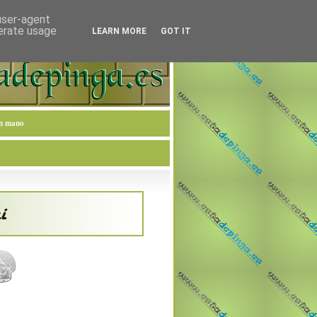
 user-agent
nerate usage
LEARN MORE
GOT IT
en mano