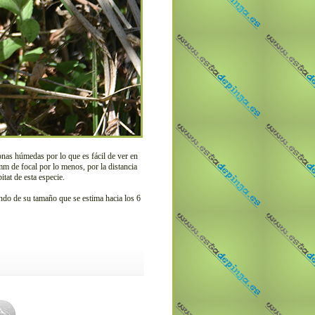
nas húmedas por lo que es fácil de ver en
mm de focal por lo menos, por la distancia
tat de esta especie.
endo de su tamaño que se estima hacia los 6