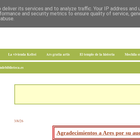
deliver its services and to analyze traffic. Your IP address and
formance and security metrics to ensure quality of service, ge
 abuse.
La vivienda Keltoi
Ars gratia artis
El templo de la historia
Mochila 
debiblioteca.es
3/8/26
Agradecimientos a Ares por su aud