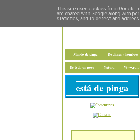
This site uses cookies from Google to 
are shared with Google along with per
statistics, and to detect and address
Mundo de pinga
De dioses y hombres
De todo un poco
Natura
Www.raton
está de pinga