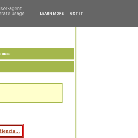
 user-agent
nerate usage
LEARN MORE
GOT IT
en mano
iencia...