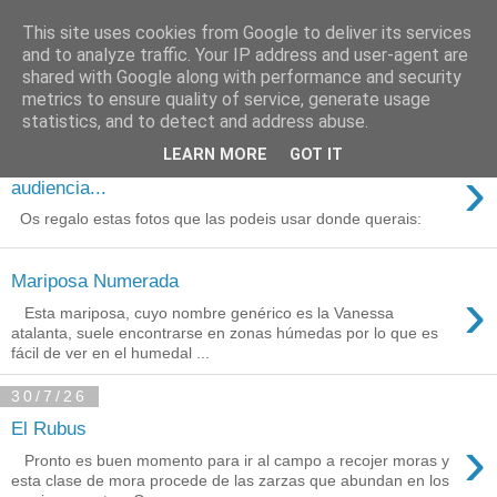
This site uses cookies from Google to deliver its services
Está de pinga
and to analyze traffic. Your IP address and user-agent are
shared with Google along with performance and security
metrics to ensure quality of service, generate usage
statistics, and to detect and address abuse.
3/8/26
LEARN MORE
GOT IT
Agradecimientos a Ares por su
›
audiencia...
Os regalo estas fotos que las podeis usar donde querais:
Mariposa Numerada
›
Esta mariposa, cuyo nombre genérico es la Vanessa
atalanta, suele encontrarse en zonas húmedas por lo que es
fácil de ver en el humedal ...
30/7/26
El Rubus
›
Pronto es buen momento para ir al campo a recojer moras y
esta clase de mora procede de las zarzas que abundan en los