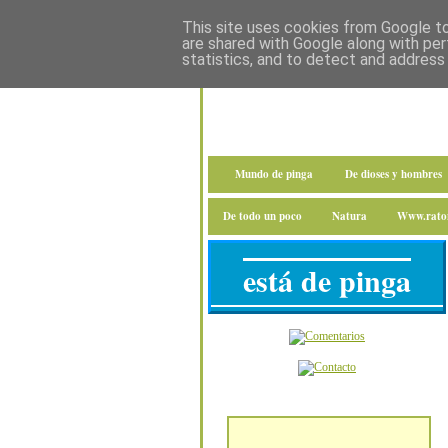
This site uses cookies from Google to 
are shared with Google along with per
statistics, and to detect and address
Mundo de pinga
De dioses y hombres
De todo un poco
Natura
Www.raton
está de pinga