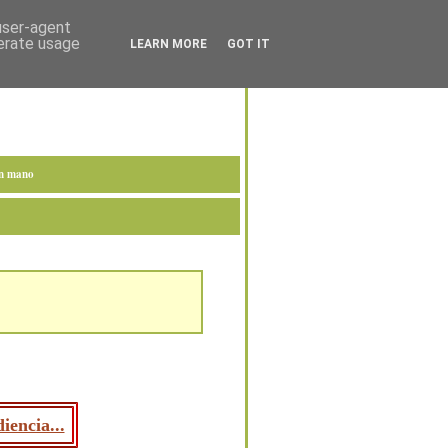
 user-agent
nerate usage
LEARN MORE
GOT IT
en mano
iencia...