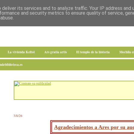
deliver its services and to analyze traffic. Your IP address and
formance and security metrics to ensure quality of service, ge
 abuse.
La vivienda Keltoi
Ars gratia artis
El templo de la historia
Mochila 
debiblioteca.es
3/8/26
Agradecimientos a Ares por su aud