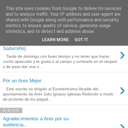
This site uses cookies from Google to deliver its services
Está de pinga
and to analyze traffic. Your IP address and user-agent are
shared with Google along with performance and security
metrics to ensure quality of service, generate usage
statistics, and to detect and address abuse.
10/8/26
LEARN MORE
GOT IT
A Fraga Máxica (San
›
Sadurniño)
Tarde de domingo con buen tiempo y no tener que hacer,
coche aparcado y te gusta ir al campo y tumbarte en el césped
y de paso dar una v...
Por un Ares Mejor
›
Este escrito va dirigido al Excelentísimo Alcalde del
ayuntamiento de Ares Julio Ignacio Iglesias Redondo a modo
de protesta de los pagad...
3/8/26
Agradecimientos a Ares por su
›
audiencia...