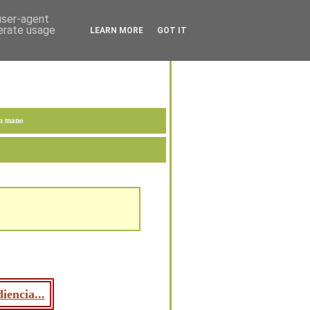
 user-agent
nerate usage
LEARN MORE
GOT IT
en mano
iencia...