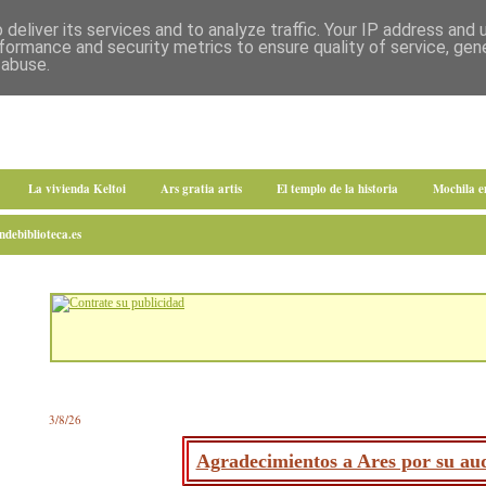
deliver its services and to analyze traffic. Your IP address and
formance and security metrics to ensure quality of service, ge
 abuse.
La vivienda Keltoi
Ars gratia artis
El templo de la historia
Mochila 
debiblioteca.es
3/8/26
Agradecimientos a Ares por su aud