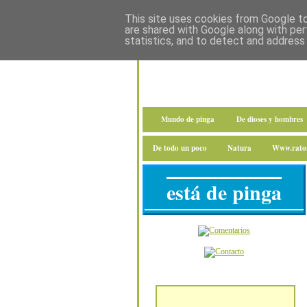
This site uses cookies from Google to 
are shared with Google along with per
statistics, and to detect and address
Mundo de pinga
De dioses y hombres
De todo un poco
Natura
Www.raton
está de pinga