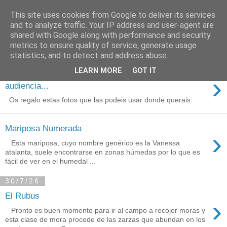
This site uses cookies from Google to deliver its services
Está de pinga
and to analyze traffic. Your IP address and user-agent are
shared with Google along with performance and security
metrics to ensure quality of service, generate usage
statistics, and to detect and address abuse.
3/8/26
LEARN MORE
GOT IT
Agradecimientos a Ares por su
›
audiencia...
Os regalo estas fotos que las podeis usar donde querais:
Mariposa Numerada
›
Esta mariposa, cuyo nombre genérico es la Vanessa
atalanta, suele encontrarse en zonas húmedas por lo que es
fácil de ver en el humedal ...
30/7/26
El Rubus
›
Pronto es buen momento para ir al campo a recojer moras y
esta clase de mora procede de las zarzas que abundan en los