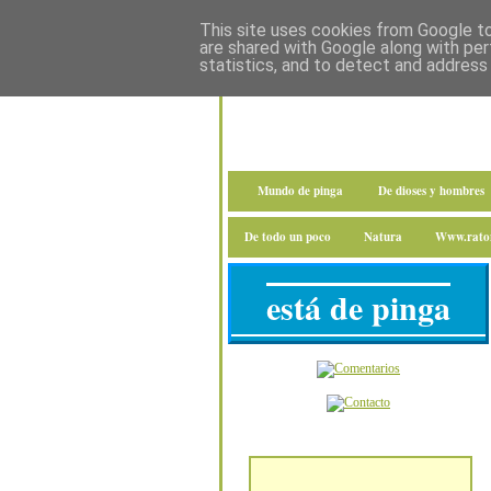
This site uses cookies from Google to 
are shared with Google along with per
statistics, and to detect and address
Mundo de pinga
De dioses y hombres
De todo un poco
Natura
Www.raton
está de pinga