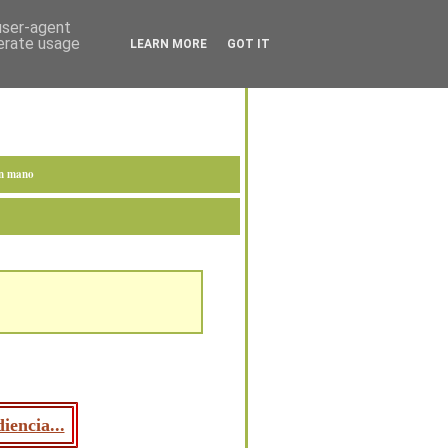
 user-agent
nerate usage
LEARN MORE
GOT IT
en mano
iencia...