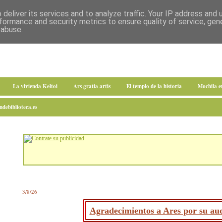
deliver its services and to analyze traffic. Your IP address and
formance and security metrics to ensure quality of service, ge
 abuse.
La vivienda Keltoi
Ars gratia artis
El templo de la historia
Mochila 
debiblioteca.es
3/8/26
Agradecimientos a Ares por su aud